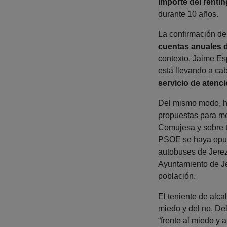
importe del rentin
durante 10 años.
La confirmación del
cuentas anuales 
contexto, Jaime Es
está llevando a cab
servicio de atenci
Del mismo modo, ha
propuestas para mej
Comujesa y sobre t
PSOE se haya opuest
autobuses de Jerez,
Ayuntamiento de Je
población.
El teniente de alca
miedo y del no. De
“frente al miedo y