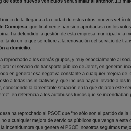
g de estos nuevos vehículos será similar al anterior, 1,3 mi
 inicio de la llegada a la ciudad de estos otros nuevos vehícul
de Comujesa,
que finalmente han sido aprobadas con los votos
pinar ha defendido la gestión de esta empresa municipal y la me
o, tanto en lo que se refiere a la renovación del servicio de tra
ón a domicilio.
 reprochado a los demás grupos, y muy especialmente al social
orar el servicio de transporte público de Jerez, en generar inc
odo en generar esa negativa constante a cualquier mejora de lo
o a todas las iniciativas y que incluso hayan llevado a los tri
 conociendo la lamentable situación en la que dejaron este serv
rez”, en referencia a los autobuses turcos que se incendiaban
ldesa ha reprochado al PSOE que “no sólo son el partido de la i
l no a cualquier mejora de servicios públicos que venga a esta 
 a la incertidumbre que genera el PSOE, nosotros seguimos mejor