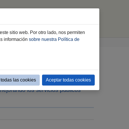
Inicio
Perfil del Contratante
Contacto
este sitio web. Por otro lado, nos permiten
ás información
sobre nuestra Política de
hículos estarán ya
todas las cookies
Aceptar todas cookies
mejorando los servicios públicos