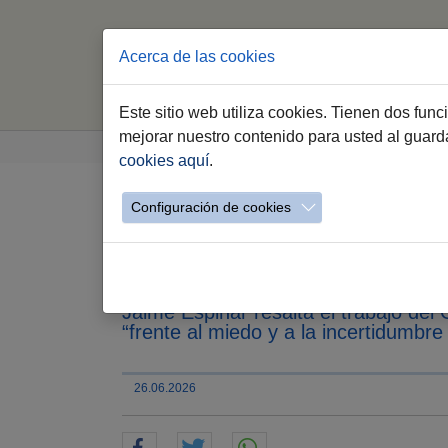
Acerca de las cookies
Este sitio web utiliza cookies. Tienen dos fun
Saltar
Estás
mejorar nuestro contenido para usted al guar
Comujesa
Autobuses Urbanos
Evento si
al
aquí:
cookies aquí
.
contenido
principal
Configuración de cookies
Los primeros autobuse
circulando este veran
Jaime Espinar resalta el trabajo del
“frente al miedo y a la incertidumb
26.06.2026