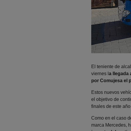
El teniente de alc
viernes l
a llegada
por Comujesa el 
Estos nuevos vehíc
el objetivo de cont
finales de este añ
Como en el caso de
marca Mercedes, hí