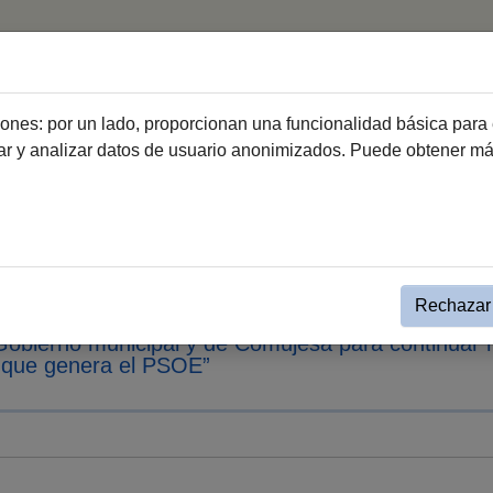
ciones: por un lado, proporcionan una funcionalidad básica para 
dar y analizar datos de usuario anonimizados. Puede obtener m
mple Noticias Autobuses
s del nuevo contrato de 25 ve
o
Rechazar 
 Gobierno municipal y de Comujesa para continuar 
re que genera el PSOE”