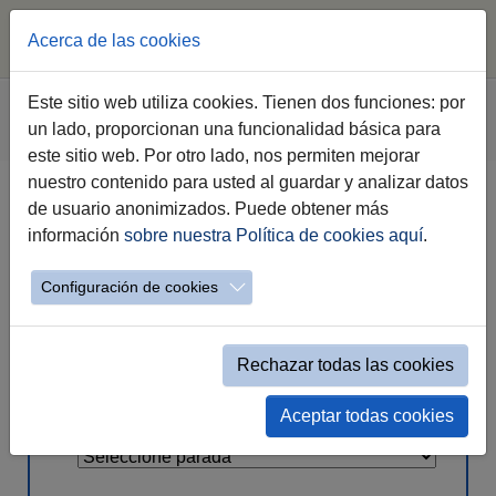
Acerca de las cookies
Saltar
Estás
Este sitio web utiliza cookies. Tienen dos funciones: por
Comujesa
Autobuses Urbanos
al
aquí:
un lado, proporcionan una funcionalidad básica para
Líneas, Paradas y Horarios
Línea 10
contenido
este sitio web. Por otro lado, nos permiten mejorar
principal
nuestro contenido para usted al guardar y analizar datos
de usuario anonimizados. Puede obtener más
Línea 10 - La Canaleja - RSD El
información
sobre nuestra Política de cookies aquí
.
Duque - Plaza Esteve - Hospital
Configuración de cookies
Seleccióne la parada para conocer
Rechazar todas las cookies
los horarios
Aceptar todas cookies