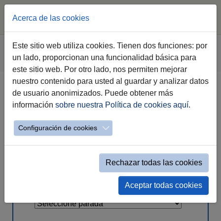
Acerca de las cookies
Saltar
Estás
Este sitio web utiliza cookies. Tienen dos funciones: por
Comujesa
Autobuses Urbanos
al
aquí:
un lado, proporcionan una funcionalidad básica para
Líneas, Paradas y Horarios
Linea 16
contenido
este sitio web. Por otro lado, nos permiten mejorar
principal
nuestro contenido para usted al guardar y analizar datos
de usuario anonimizados. Puede obtener más
Línea 16 - Rotonda Casinos - Avda.
información
sobre nuestra Política de cookies aquí
.
Tio Pepe - Las Flores
Configuración de cookies
Seleccióne la parada para conocer
Rechazar todas las cookies
los horarios
Aceptar todas cookies