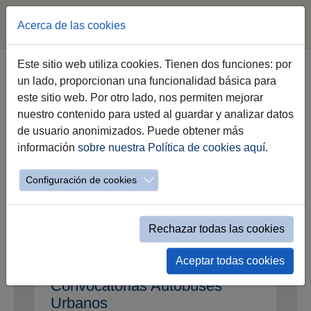
Acerca de las cookies
Saltar
Este sitio web utiliza cookies. Tienen dos funciones: por
al
un lado, proporcionan una funcionalidad básica para
Convocatorias, ofertas y
contenido
este sitio web. Por otro lado, nos permiten mejorar
promociones
principal
nuestro contenido para usted al guardar y analizar datos
de usuario anonimizados. Puede obtener más
información
sobre nuestra Política de cookies aquí
.
Configuración de cookies
Convocatorias Comujesa
Rechazar todas las cookies
Ver convocatorias
Aceptar todas cookies
Convocatorias Autobuses
Urbanos