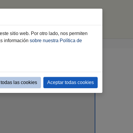
Inicio
Perfil del Contratante
Contacto
este sitio web. Por otro lado, nos permiten
ás información
sobre nuestra Política de
todas las cookies
Aceptar todas cookies
 PARA LA EMPRESA PÚBLICA