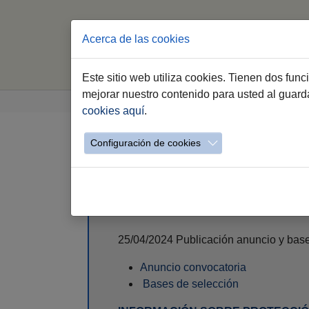
Acerca de las cookies
Este sitio web utiliza cookies. Tienen dos fun
Saltar
Estás
mejorar nuestro contenido para usted al guar
Comujesa
Convocatorias promociones y ofe
al
aquí:
cookies aquí
.
contenido
Año 2024
principal
Configuración de cookies
CONVOCATORIA DE PROCESO DE 
"CORPORACIÓN MUNICIPAL DE JER
25/04/2024 Publicación anuncio y bas
Anuncio convocatoria
Bases de selección