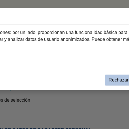
ciones: por un lado, proporcionan una funcionalidad básica para 
dar y analizar datos de usuario anonimizados. Puede obtener m
rtas
Convocatorias Comujesa
2024
Rechazar 
SELECCIÓN PARA UN PUESTO DE DIRECTIVO-GERENTE
EZ, S.A."
es de selección